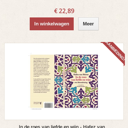
€ 22,89
In winkelwagen
Meer
AANBIEDING!
In de roes van liefde en wijn - Hafez van...