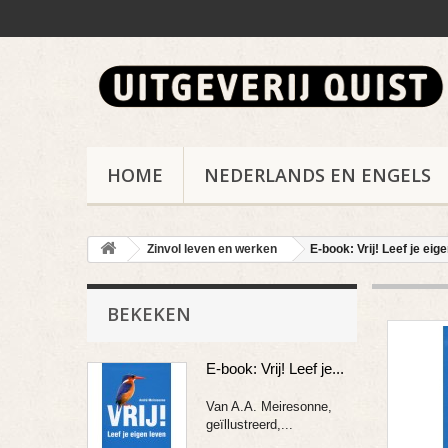
HOME
NEDERLANDS EN ENGELS
Zinvol leven en werken
E-book: Vrij! Leef je eig
BEKEKEN
E-book: Vrij! Leef je...
Van A.A. Meiresonne,
geïllustreerd,...