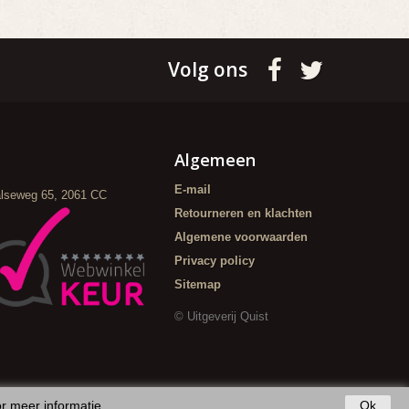
Volg ons
Algemeen
E-mail
alseweg 65, 2061 CC
Retourneren en klachten
Algemene voorwaarden
Privacy policy
Sitemap
© Uitgeverij Quist
or meer informatie
.
Ok