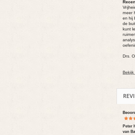
Recen
Vrijhe
meer h
en hij
de bui
kunt l
ruimen
analys
oefeni
Drs. 
Bekijk
REV
Beoor
Peter 
van Ba