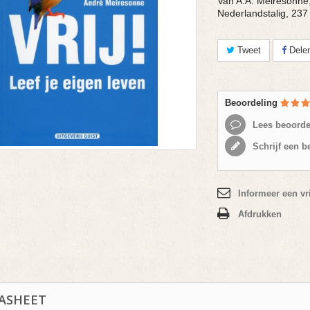
Van A.A. Meiresonne,
Nederlandstalig, 237 
Tweet
Dele
Beoordeling
Lees beoorde
Schrijf een b
Informeer een vr
Afdrukken
ASHEET