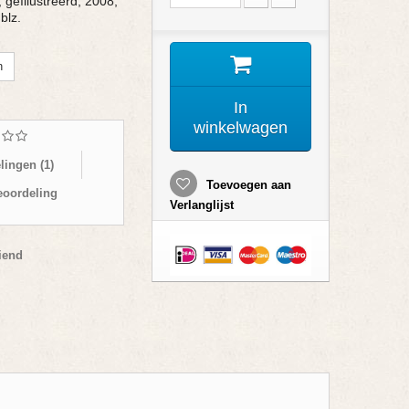
 geïllustreerd, 2008,
blz.
n
In
winkelwagen
lingen (
1
)
Toevoegen aan
eoordeling
Verlanglijst
iend