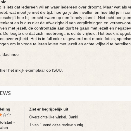
sie
id is iets dat iedereen wil en waar iedereen over droomt. Maar wat als 
ebt, wat moet je met die tijd, hoe ga je die invullen en hoe blijf je i
 beschrijft hoe hij terecht kwam op een 'lonely planet'. Niet echt benijde
tenkant en is dus niet de afwezigheid van verplichtingen en verantwoordel
even met jezelf, de confrontatie aan durft te gaan met jezelf en negati
. De leegte die dat zich meebrengt, is echte vrijheid. Het boek is opg
es over vrijheid. Het is in full color uitgevoerd met mooie foto's, speels
ngen om in vrede te leren leven met jezelf en echte vrijheid te bereiken
O. Bachnoe
 hier het inkijk exemplaar op ISUU.
IEWS
deling
Ziet er begrijpelijk uit
Overzichtelijke winkel. Dank!
Hofstad -
1 van 1 vond deze review nuttig.
alen