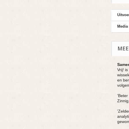
Uitvoe
Media
MEE
Samen
Vrij! 
wissel
en ber
volgen
'Beter
Zinnig
'Zelde
analyt
gewone