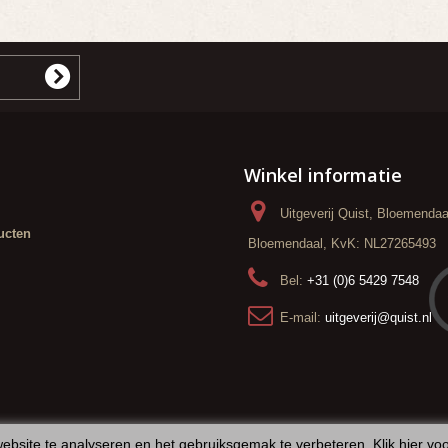
Winkel informatie
Uitgeverij Quist, Bloemenda
ucten
Bloemendaal, KvK: NL27265493
Bel:
+31 (0)6 5429 7548
E-mail:
uitgeverij@quist.nl
ebsite te analyseren en het gebruiksgemak te verbeteren.
Klik hier vo