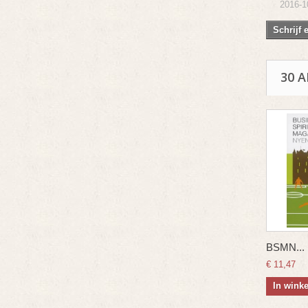
2016-1
Schrijf 
30 
BSMN...
€ 11,47
In wink