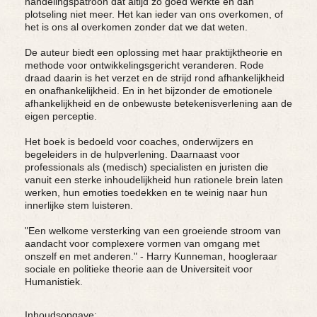
handelingspatroon dat altijd zo goed werkte en dán
plotseling niet meer. Het kan ieder van ons overkomen, of
het is ons al overkomen zonder dat we dat weten.
De auteur biedt een oplossing met haar praktijktheorie en
methode voor ontwikkelingsgericht veranderen. Rode
draad daarin is het verzet en de strijd rond afhankelijkheid
en onafhankelijkheid. En in het bijzonder de emotionele
afhankelijkheid en de onbewuste betekenisverlening aan de
eigen perceptie.
Het boek is bedoeld voor coaches, onderwijzers en
begeleiders in de hulpverlening. Daarnaast voor
professionals als (medisch) specialisten en juristen die
vanuit een sterke inhoudelijkheid hun rationele brein laten
werken, hun emoties toedekken en te weinig naar hun
innerlijke stem luisteren.
"Een welkome versterking van een groeiende stroom van
aandacht voor complexere vormen van omgang met
onszelf en met anderen." - Harry Kunneman, hoogleraar
sociale en politieke theorie aan de Universiteit voor
Humanistiek.
Inhoudsopgave: