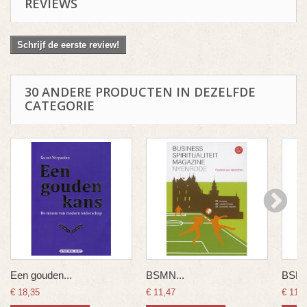
REVIEWS
Schrijf de eerste review!
30 ANDERE PRODUCTEN IN DEZELFDE
CATEGORIE
Een gouden...
BSMN...
BSMN
€ 18,35
€ 11,47
€ 11,4