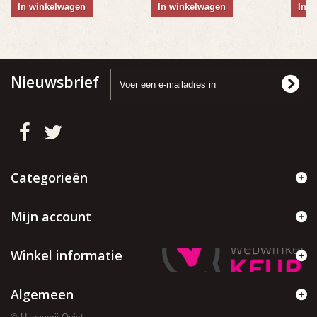
In winkelwagen
In winkelwagen
In 
Nieuwsbrief
Categorieën
Mijn account
Winkel informatie
Algemeen