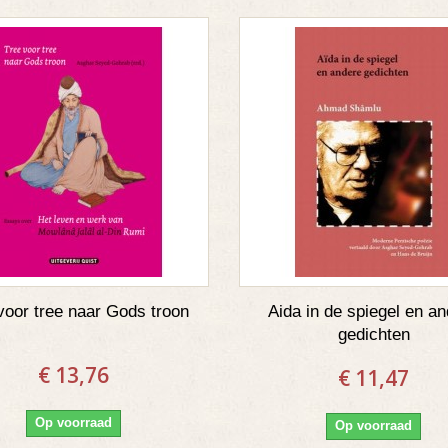
voor tree naar Gods troon
Aida in de spiegel en a
gedichten
€ 13,76
€ 11,47
Op voorraad
Op voorraad