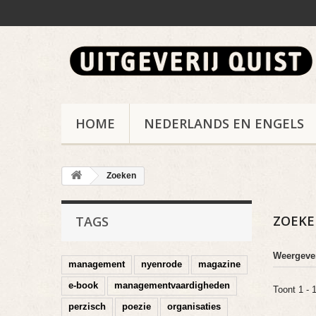
HOME
NEDERLANDS EN ENGELS
Zoeken
ZOEK
TAGS
Weergeve
management
nyenrode
magazine
e-book
managementvaardigheden
Toont 1 - 
perzisch
poezie
organisaties