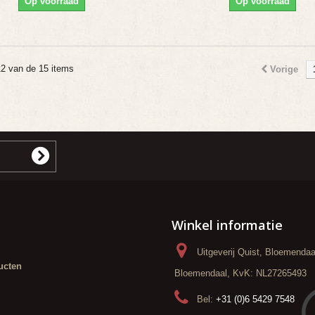
Op voorraad
Op voorraad
12 van de 15 items
Vorige
Winkel informatie
Uitgeverij Quist, Bloemenda
ucten
Bloemendaal, KvK: NL27265493
Bel:
+31 (0)6 5429 7548