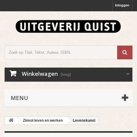
Inloggen
Winkelwagen
(leeg)
MENU
Zinvol leven en werken
Levenskunst