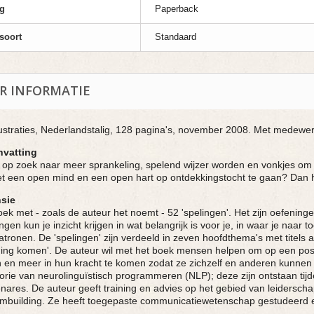
g
Paperback
soort
Standaard
R INFORMATIE
lustraties, Nederlandstalig, 128 pagina's, november 2008. Met medewer
vatting
 op zoek naar meer sprankeling, spelend wijzer worden en vonkjes om je
 een open mind en een open hart op ontdekkingstocht te gaan? Dan he
sie
ek met - zoals de auteur het noemt - 52 'spelingen'. Het zijn oefeninge
ngen kun je inzicht krijgen in wat belangrijk is voor je, in waar je naar 
tronen. De 'spelingen' zijn verdeeld in zeven hoofdthema's met titels a
ng komen'. De auteur wil met het boek mensen helpen om op een posit
n en meer in hun kracht te komen zodat ze zichzelf en anderen kunnen 
orie van neurolinguïstisch programmeren (NLP); deze zijn ontstaan tijd
nares. De auteur geeft training en advies op het gebied van leiderschap, 
ambuilding. Ze heeft toegepaste communicatiewetenschap gestudeerd 