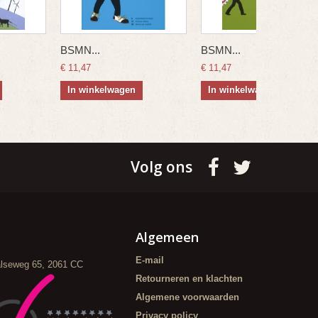
BSMN...
BSMN...
€ 11,47
€ 11,47
In winkelwagen
In winkelwagen
Volg ons
Algemeen
E-mail
alseweg 65, 2061 CC
Retourneren en klachten
Algemene voorwaarden
Privacy policy