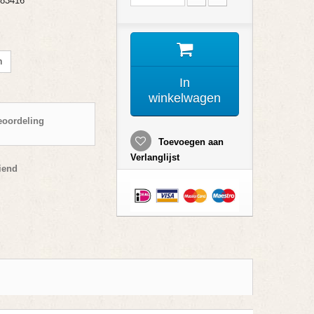
83416
n
In
winkelwagen
eoordeling
Toevoegen aan
Verlanglijst
iend