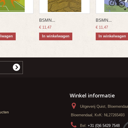
BSMN...
BSMN...
€ 11,47
€ 11,47
elwagen
In winkelwagen
In winkelwagen
Winkel informatie
Uitgeverij Quist, Bloemenda
ucten
Bloemendaal, KvK: NL27265493
Bel:
+31 (0)6 5429 7548