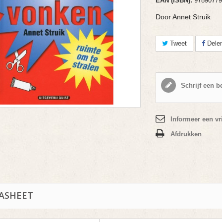
EAN (ISBN):
97890779
Door Annet Struik
Tweet
Dele
Schrijf een b
Informeer een vr
Afdrukken
ASHEET