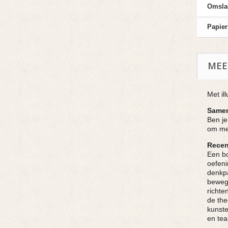
Omsla
Papier
MEE
Met il
Samen
Ben je
om met
Recen
Een bo
oefeni
denkpa
bewegi
richte
de the
kunste
en te