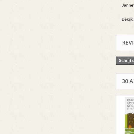
Jannet
Bekijk
REV
Schrijf 
30 