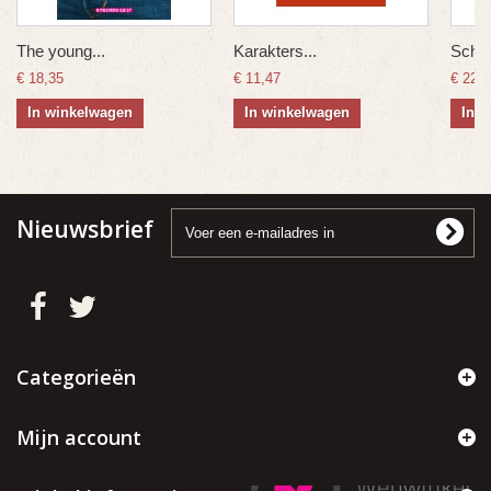
The young...
Karakters...
Scher
€ 18,35
€ 11,47
€ 22,9
In winkelwagen
In winkelwagen
In 
Nieuwsbrief
Categorieën
Mijn account