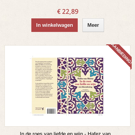
€ 22,89
In winkelwagen
Meer
AANBIEDING!
In de roes van liefde en wijn - Hafez van...